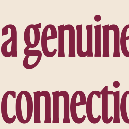
a
g
e
n
u
i
n
c
o
n
n
e
c
t
i