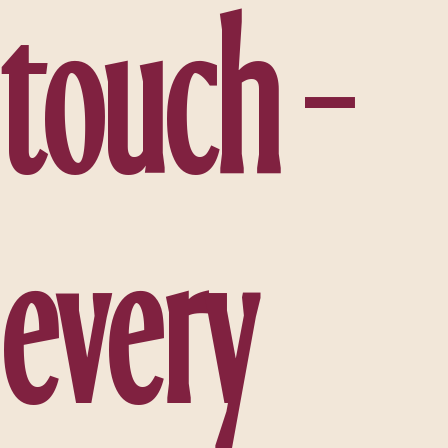
t
o
u
c
h
–
e
v
e
r
y