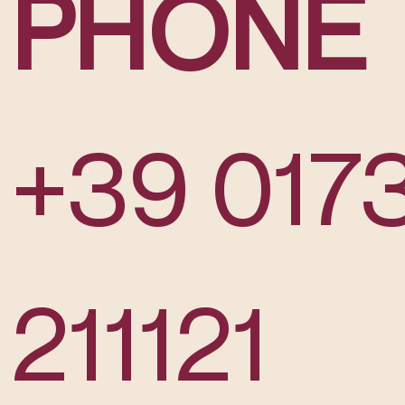
PHONE
+39 017
211121