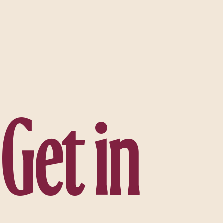
G
e
t
i
n