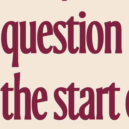
q
u
e
s
t
i
o
n
t
h
e
s
t
a
r
t